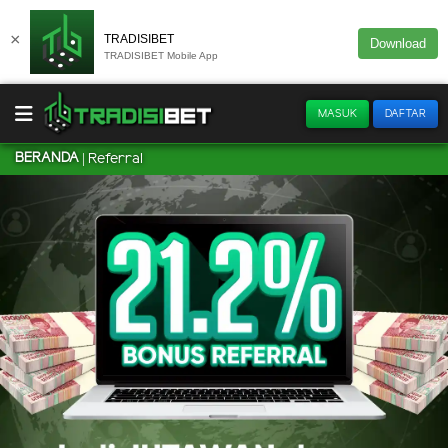
×
TRADISIBET
Download
TRADISIBET Mobile App
MASUK
DAFTAR
BERANDA
Referral