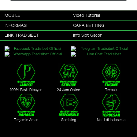
MOBILE
Video Tutorial
INFORMASI
CARA BETTING
LINK TRADISIBET
Info Slot Gacor
100% Pasti Dibayar
24 Jam Online
Terbaik
Terjamin Aman
Gambling
No. 1 di Indonesia