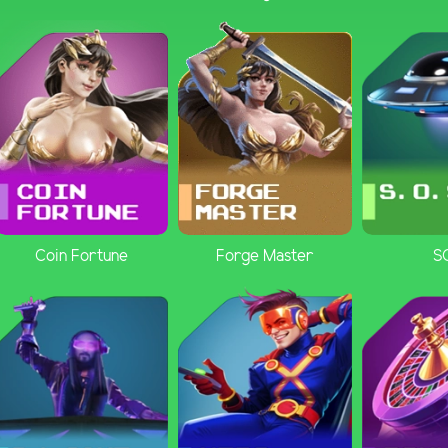
Coin Fortune
Forge Master
S