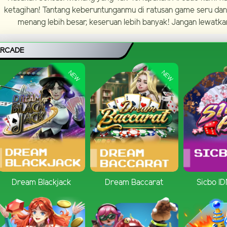
ketagihan! Tantang keberuntunganmu di ratusan game seru dan
menang lebih besar, keseruan lebih banyak! Jangan lewatka
RCADE
NEW
NEW
Dream Blackjack
Dream Baccarat
Sicbo I