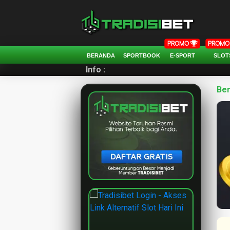
PROMO
PROM
BERANDA
SPORTBOOK
E-SPORT
SLOT
Info :
Selamat Data
Be