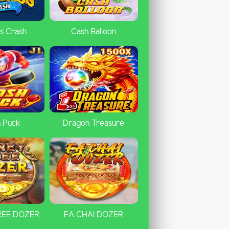
ss Crash
Cash Balloon
h Puck
Dragon Treasure
REE DOZER
FA CHAI DOZER