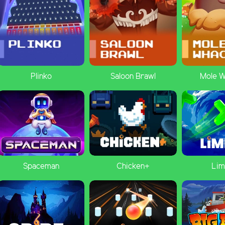
Plinko
Saloon Brawl
Mole 
Spaceman
Chicken+
Li