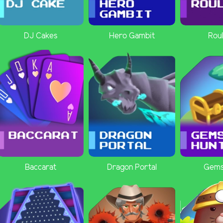
DJ Cakes
Hero Gambit
Rou
Baccarat
Dragon Portal
Gems