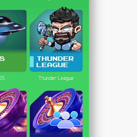
OS
Thunder League