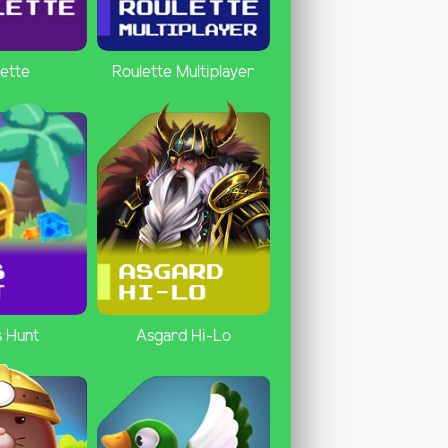
lette
Roulette Multiplayer
 Hunt
Asgard Hi-Lo